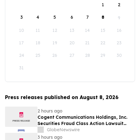
1
2
3
4
5
6
7
8
9
10
11
12
13
14
15
16
17
18
19
20
21
22
23
24
25
26
27
28
29
30
31
Press releases published on August 8, 2026
2 hours ago
Cogent Communications Holdings, Inc.
Securities Fraud Class Action Lawsuit
Filed; September 21, 2026, Lead Plaintiff
GlobeNewswire
Deadline – Contact Kessler Topaz Meltzer
3 hours ago