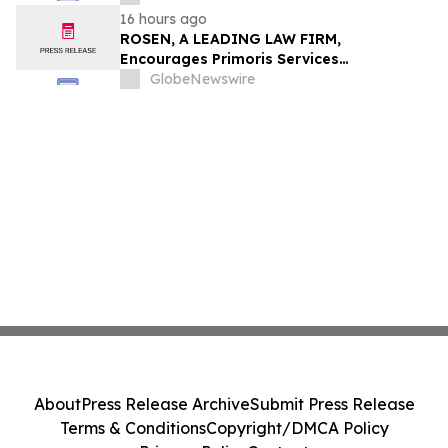
משרד רוזן עורכי דין בנוגע לזכויותיכם
16 hours ago
ROSEN, A LEADING LAW FIRM,
Encourages Primoris Services
Corporation Investors to Secure Counsel
GlobeNewswire
Before Important Deadline in Securities
Class Action - PRIM
About
Press Release Archive
Submit Press Release
Terms & Conditions
Copyright/DMCA Policy