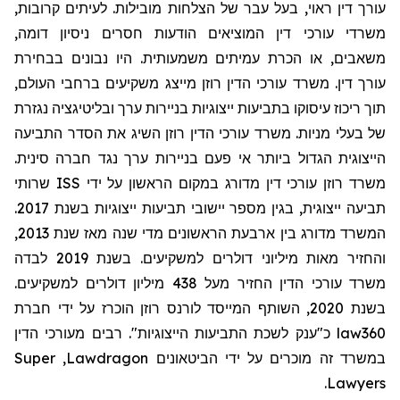
עורך דין ראוי, בעל עבר של הצלחות מובילות. לעיתים קרובות,
משרדי עורכי דין המוציאים הודעות חסרים ניסיון דומה,
משאבים, או הכרת עמיתים משמעותית. היו נבונים בבחירת
עורך דין. משרד עורכי הדין רוזן מייצג משקיעים ברחבי העולם,
תוך ריכוז עיסוקו בתביעות ייצוגיות בניירות ערך ובליטיגציה נגזרת
של בעלי מניות. משרד עורכי הדין רוזן השיג את הסדר התביעה
הייצוגית הגדול ביותר אי פעם בניירות ערך נגד חברה סינית.
שרותי
ISS
משרד רוזן עורכי דין מדורג במקום הראשון על ידי
תביעה ייצוגית, בגין מספר יישובי תביעות ייצוגיות בשנת 2017.
המשרד מדורג בין ארבעת הראשונים מדי שנה מאז שנת 2013,
והחזיר מאות מיליוני דולרים למשקיעים. בשנת 2019 לבדה
משרד עורכי הדין החזיר מעל 438 מיליון דולרים למשקיעים.
בשנת 2020, השותף המייסד לורנס רוזן הוכרז על ידי חברת
מעורכי הדין
כ"ענק לשכת התביעות הייצוגיות". רבים
law360
Super
,
Lawdragon
במשרד זה מוכרים על ידי הביטאונים
.
Lawyers