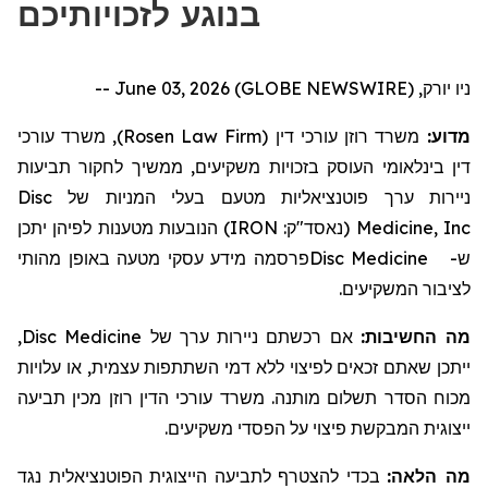
בנוגע לזכויותיכם
ניו יורק, June 03, 2026 (GLOBE NEWSWIRE) --
, משרד עורכי
)
Rosen Law Firm
משרד רוזן עורכי דין (
מדוע:
דין בינלאומי העוסק בזכויות משקיעים, ממשיך לחקור
תביעות
Disc
בעלי המניות של
ניירות ערך פוטנציאליות מטעם
הנובעות מטענות לפיהן יתכן
)
IRON
(נאסד"ק:
Medicine, Inc
מידע עסקי מטעה באופן מהותי
פרסמה
Disc Medicine
ש-
לציבור המשקיעים.
,
Disc Medicine
אם רכשתם ניירות ערך של
מה החשיבות:
ייתכן שאתם זכאים לפיצוי ללא דמי השתתפות עצמית, או עלויות
מכוח הסדר תשלום מותנה. משרד עורכי הדין רוזן מכין תביעה
ייצוגית המבקשת פיצוי על הפסדי משקיעים.
מה הלאה:
בכדי להצטרף לתביעה הייצוגית הפוטנציאלית נגד